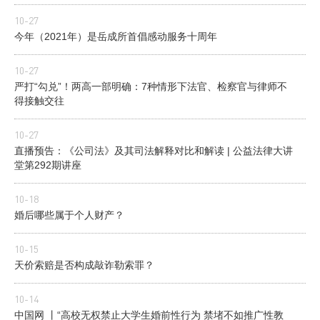
10-27
今年（2021年）是岳成所首倡感动服务十周年
10-27
严打“勾兑”！两高一部明确：7种情形下法官、检察官与律师不
得接触交往
10-27
直播预告：《公司法》及其司法解释对比和解读 | 公益法律大讲
堂第292期讲座
10-18
婚后哪些属于个人财产？
10-15
天价索赔是否构成敲诈勒索罪？
10-14
中国网 丨“高校无权禁止大学生婚前性行为 禁堵不如推广性教