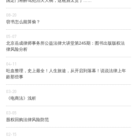
国足门将醉驾犯滔天大祸，这瓶酒太贵了……
08-20
窃书怎么能算偷？
05-07
北京岳成律师事务所公益法律大讲堂第245期：图书出版版权法
律风险分析
04-11
吐血整理，史上最全！人生旅途，从开启到落幕！说说法律上年
龄那些事
03-20
《电商法》浅析
03-05
股权回购法律风险防范
02-15