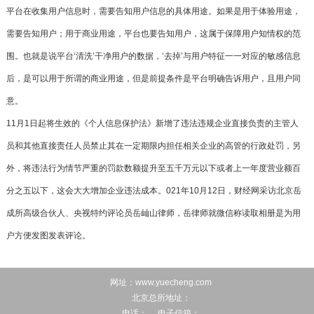
平台在收集用户信息时，需要告知用户信息的具体用途。如果是用于体验用途，
需要告知用户；用于商业用途，平台也要告知用户，这属于保障用户知情权的范
围。也就是说平台‘清洗’干净用户的数据，‘去掉’与用户特征一一对应的敏感信息
后，是可以用于所谓的商业用途，但是前提条件是平台明确告诉用户，且用户同
意。
11月1日起将生效的《个人信息保护法》新增了违法违规企业直接负责的主管人
员和其他直接责任人员禁止其在一定期限内担任相关企业的高管的行政处罚，另
外，将违法行为情节严重的罚款数额提升至五千万元以下或者上一年度营业额百
分之五以下，这会大大增加企业违法成本。021年10月12日，财经网采访北京岳
成所高级合伙人、央视特约评论员岳屾山律师，岳律师就微信称读取相册是为用
户方便发图发表评论。
网址：www.yuecheng.com
北京总所地址：
电话：、 电子信箱：