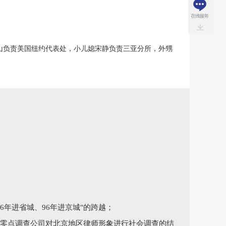
山负责美国纽约代表处，小儿媳宋静负责三亚分所，外甥
86年进省城、96年进京城"的跨越；
托零点调查公司对北京地区律师形象进行社会调查的结