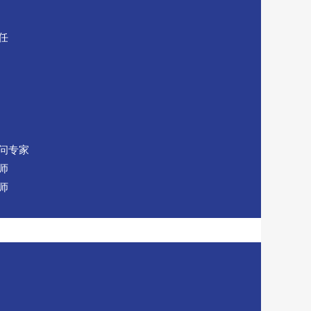
任
问专家
师
师