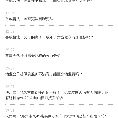
岳成普法丨世界杯不赌球——回归足球赛事本身的魅力
12-05
岳成普法丨国家宪法日聊宪法
12-02
岳成普法丨父母的房子，成年子女当然享有居住权吗？
09-29
董事会代行股东会职权的效力分析
09-09
物业公司提供的服务不满意，能拒交物业费吗？
09-05
法治网丨“4名主播直播声音一样！上亿网友围观后有人惊呼：还
有这种操作？” 岳屾山律师接受采访
09-01
人民网丨“郑州市民4S店买到涉水车 同批21辆当新车出售？”郭