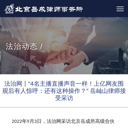
法治动态 /
法治网丨“4名主播直播声音一样！上亿网友围
观后有人惊呼：还有这种操作？” 岳屾山律师接
受采访
年
月
日，法治网采访北京岳成所高级合伙
2022
9
3