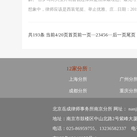
想象中，律师应该是西装笔挺、举止优雅、庄...日期：2019-0
共193条 当前4/20页
首页
前一页
···
2
3
4
5
6
···
后一页
尾页
12家分所：
上海分所
广州分
成都分所
重庆分
北京岳成律师事务所南京分所 网址： nanjing.
地址：南京市鼓楼区中山北路2号紫峰大厦1
电话：025-86959755、13236582337 电子