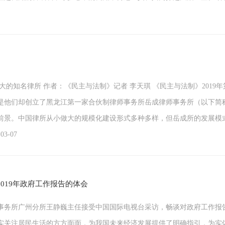
知名律所 作者：《民主与法制》记者 李天琪 《民主与法制》2019年第
是他们却创立了黑龙江第一家合伙制律师事务所岳成律师事务所（以下简
前景。中国律所从小做大的规模化建设形式多种多样，但岳成所的发展模
3-07
019年政府工作报告的体会
律师事务所广州分所王静巍主任接受中国国际电视台采访，畅谈对政府工作
实关注居民生活的方方面面，为我国未来经济发展提供了明确指引，为实