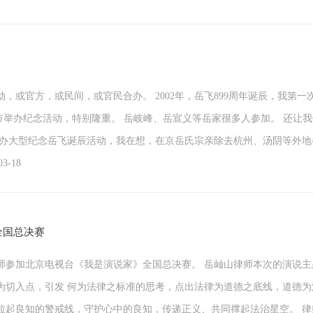
，或官方，或民间，或官民合办。 2002年，岳飞899周年诞辰，我第
安阳市举办纪念活动，特别隆重。 岳岐峰、岳宣义等岳家很多人参加。 还让
举办大型纪念岳飞诞辰活动，我在想，在京岳氏宗亲除去杭州、汤阴等外
-18
全国总决赛
山律师参加北京电视台《我是演说家》全国总决赛。 岳屾山律师本次的演说
为切入点，引发 何为法律之标准的思考，点出法律为道德之底线，道德
拉起良知的警戒线，守护心中的良知，传递正义、共同撑起法治星空。 律