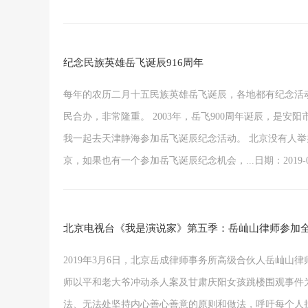
纪念民族英雄岳飞诞辰916周年
每年的农历二月十五民族英雄岳飞诞辰，各地都有纪念活动
民合办，非常隆重。 2003年，岳飞900周年诞辰，是
我一起去天津静海参加岳飞诞辰纪念活动。 北京没有人
京，如果也有一个参加岳飞诞辰纪念机会，...日期：2019-03
北京电视台《我是演说家》第五季：岳屾山律师参加
2019年3月6日，北京岳成律师事务所高级合伙人岳屾
师以平和老大爷冲动杀人案及甘肃庆阳女孩跳楼围观事件
法、无法处坚持内心善心善意的原则和做法，呼吁每个人