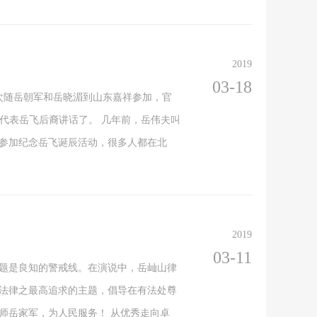
2019
03-18
一次随岳朝军和岳晓湄到山东嘉祥参加，官
我代表岳飞后裔讲话了。 几年前，岳伟夫叫
地参加纪念岳飞诞辰活动，很多人都在北
2019
03-11
主题是良知的警戒线。在演说中，岳屾山律
为法律之最高追求的主题，倡导在有法处尊
师岳家军，为人民服务！ 从优秀走向卓