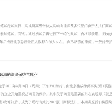
聘面试及笔试考试举行，岳成所高级合伙人岳屾山律师及多位部门负责人担任面
22人参加笔试、面试，通过初试后再进行下一轮的复试，合格即录用。 通
三年岳成所北京总所录用人数都在20人左右。 自己培养的律师，一般好于
法领域的法律保护与救济
2019年4月18日（周四）下午3:00举行，由北京岳成律师事务所张
越多的企业开始重视起商誉的保护。其中关于商誉最重要的外在表现形式就
后经3次修订后，成为了现行有效的2013版《商标法》。本期讲座我们将