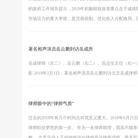
的政府工作报告提出，2019年积极财政政策重点在于减
市场活力的重大举措，是完善税制、优化收入分配格局...日期：2
著名相声演员岳云鹏到访岳成所
岳成律师（左二）、岳云鹏（右二）、岳运生主任（右一
影 2019年3月1日，著名相声演员岳云鹏到访北京岳成律师事
律师眼中的“律师气质”
过去的2018年有几个时间点对我意义重大。2018年6月
律师职业梦想的第一步。 作为一名律师助理，我虽不能
解。 古罗马诗人玉外纳曾说过律师是法律最理想、最无