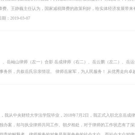
税降费。王静巍主任认为，国家减税降费的政策利好，给实体经济发展带
019-03-07
）、岳屾山律师（左一）合影 岳成律师（右二）、岳云鹏（左二）、岳
务所，共叙岳氏宗亲情谊。 律师岳家军，为人民服务！ 从优秀走向卓越！...日
21日，我从中央财经大学法学院毕业，2018年7月2日，我正式入职北京
单独办案，却与执业律师共同工作、朝夕相处，对于律师的工作状态有了
可指责的解释者。律师服务的对象是形形色色的社会大众，而社会大众对