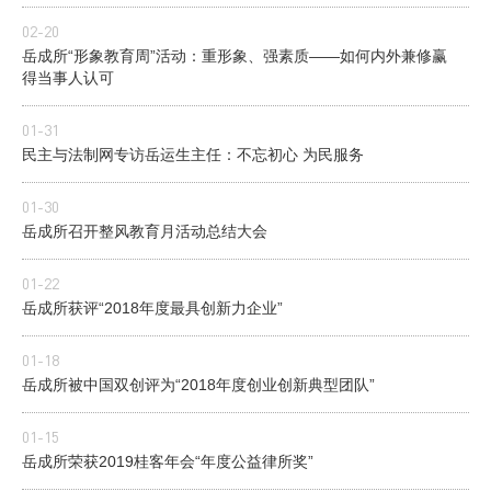
02-20
岳成所“形象教育周”活动：重形象、强素质——如何内外兼修赢
得当事人认可
01-31
民主与法制网专访岳运生主任：不忘初心 为民服务
01-30
岳成所召开整风教育月活动总结大会
01-22
岳成所获评“2018年度最具创新力企业”
01-18
岳成所被中国双创评为“2018年度创业创新典型团队”
01-15
岳成所荣获2019桂客年会“年度公益律所奖”