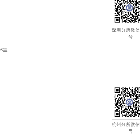
深圳分所微信
号
6室
杭州分所微信
号