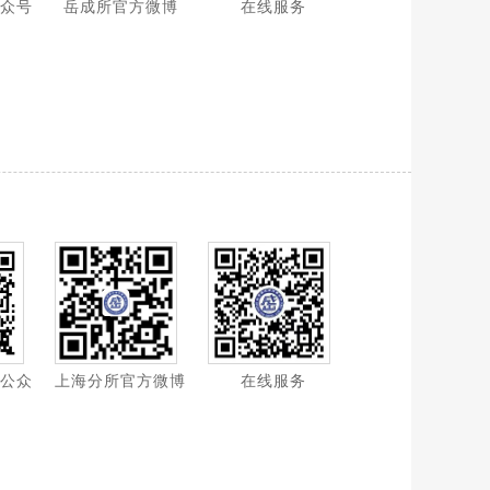
众号
岳成所官方微博
在线服务
公众
上海分所官方微博
在线服务