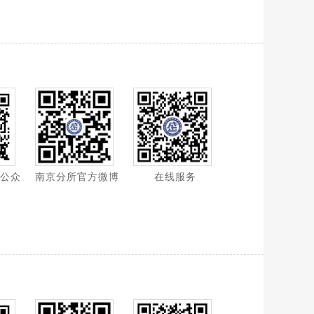
公众
南京分所官方微博
在线服务