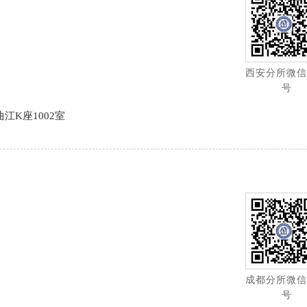
西安分所微信
号
江K座1002室
成都分所微信
号