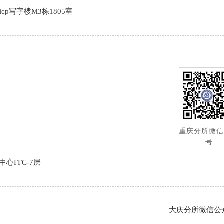
p写字楼M3栋1805室
重庆分所微信
号
心FFC-7层
大庆分所微信公