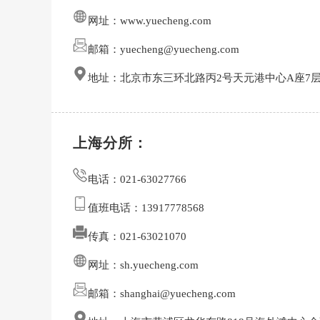
网址：www.yuecheng.com
邮箱：yuecheng@yuecheng.com
地址：北京市东三环北路丙2号天元港中心A座7
上海分所：
电话：021-63027766
值班电话：13917778568
传真：021-63021070
网址：sh.yuecheng.com
邮箱：shanghai@yuecheng.com