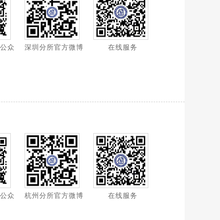
公众
深圳分所官方微博
在线服务
公众
杭州分所官方微博
在线服务