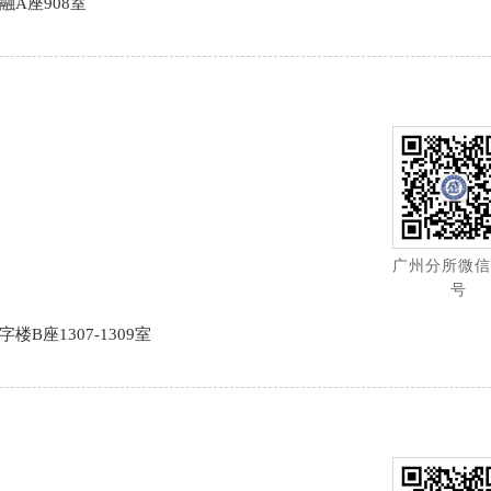
A座908室
广州分所微信
号
B座1307-1309室