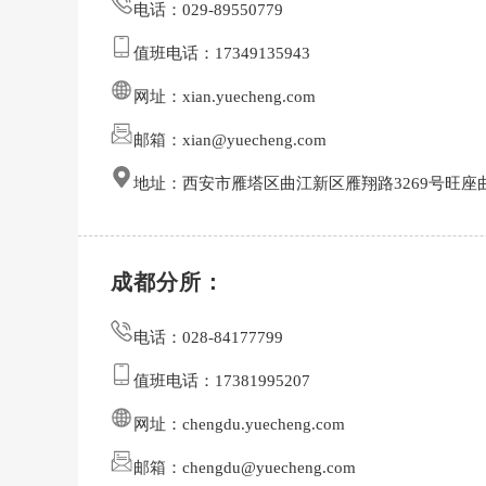
电话：029-89550779
值班电话：17349135943
网址：xian.yuecheng.com
邮箱：xian@yuecheng.com
地址：西安市雁塔区曲江新区雁翔路3269号旺座曲
成都分所：
电话：028-84177799
值班电话：17381995207
网址：chengdu.yuecheng.com
邮箱：chengdu@yuecheng.com