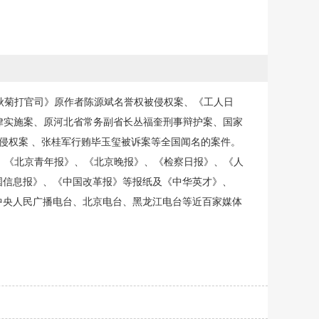
秋菊打官司》原作者陈源斌名誉权被侵权案、《工人日
坏法律实施案、原河北省常务副省长丛福奎刑事辩护案、国家
名誉权被侵权案 、张桂军行贿毕玉玺被诉案等全国闻名的案件。
、《北京青年报》、《北京晚报》、《检察日报》、《人
国信息报》、《中国改革报》等报纸及《中华英才》、
中央人民广播电台、北京电台、黑龙江电台等近百家媒体