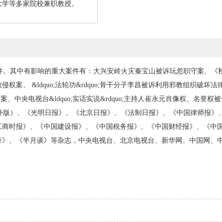
大学等多家院校兼职教授。
。其中有影响的重大案件有：大兴安岭火灾秦宝山被诉玩忽职守案、《
案、 &ldquo;法轮功&rdquo;骨干分子李昌被诉利用邪教组织破
舰纠纷案、中央电视台&ldquo;实话实说&rdquo;主持人崔永元肖像权、
海外版）、《光明日报》、《北京日报》、《法制日报》、《中国律师报》
工商时报》、《中国建设报》、《中国税务报》、《中国财经报》、《中
行》、《半月谈》等杂志，中央电视台、北京电视台、新华网、中国网、
楼》