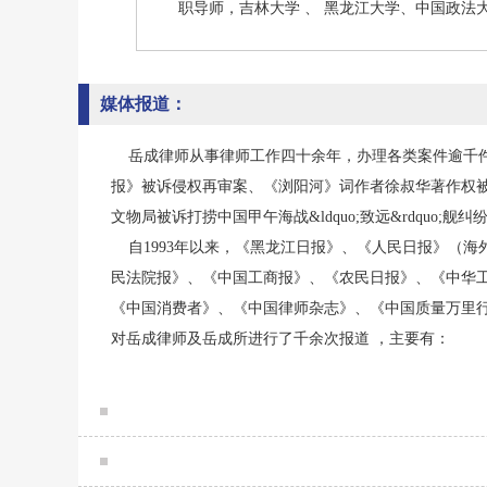
职导师，吉林大学 、 黑龙江大学、中国政法
媒体报道：
岳成律师从事律师工作四十余年，办理各类案件逾千件
报》被诉侵权再审案、《浏阳河》词作者徐叔华著作权被侵权
文物局被诉打捞中国甲午海战&ldquo;致远&rdquo;
自1993年以来，《黑龙江日报》、《人民日报》（
民法院报》、《中国工商报》、《农民日报》、《中华
《中国消费者》、《中国律师杂志》、《中国质量万里
对岳成律师及岳成所进行了千余次报道 ，主要有：
1988年6月25日 人民消防报 《在公开的法庭上》
1993年9月15日 生活报 《岳成：想建一座自己的律师