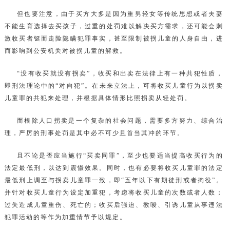
但也要注意，由于买方大多是因为重男轻女等传统思想或者夫妻
不能生育选择去买孩子，过重的处罚难以解决买方需求，还可能会刺
激收买者铤而走险隐瞒犯罪事实，甚至限制被拐儿童的人身自由，进
而影响到公安机关对被拐儿童的解救。
“没有收买就没有拐卖”，收买和出卖在法律上有一种共犯性质，
即刑法理论中的“对向犯”。在未来立法上，可将收买儿童行为以拐卖
儿童罪的共犯来处理，并根据具体情形比照拐卖从轻处罚。
而根除人口拐卖是一个复杂的社会问题，需要多方努力、综合治
理，严厉的刑事处罚是其中必不可少且首当其冲的环节。
且不论是否应当施行“买卖同罪”，至少也要适当提高收买行为的
法定最低刑，以达到震慑效果。同时，也有必要将收买儿童罪的法定
最低刑上调至与拐卖儿童罪一致，即“五年以下有期徒刑或者拘役”。
并针对收买儿童行为设定加重犯，考虑将收买儿童的次数或者人数；
过失造成儿童重伤、死亡的；收买后强迫、教唆、引诱儿童从事违法
犯罪活动的等作为加重情节予以规定。