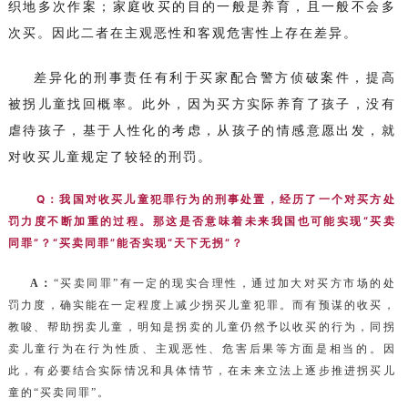
织地多次作案；家庭收买的目的一般是养育，且一般不会多
次买。因此二者在主观恶性和客观危害性上存在差异。
差异化的刑事责任有利于买家配合警方侦破案件，提高
被拐儿童找回概率。此外，因为买方实际养育了孩子，没有
虐待孩子，基于人性化的考虑，从孩子的情感意愿出发，就
对收买儿童规定了较轻的刑罚。
Q：我国对收买儿童犯罪行为的刑事处置，经历了一个对买方处
罚力度不断加重的过程。那这是否意味着未来我国也可能实现“买卖
同罪”？“买卖同罪”能否实现“天下无拐”？‍
A：
“买卖同罪”有一定的现实合理性，通过加大对买方市场的处
罚力度，确实能在一定程度上减少拐买儿童犯罪。而有预谋的收买，
教唆、帮助拐卖儿童，明知是拐卖的儿童仍然予以收买的行为，同拐
卖儿童行为在行为性质、主观恶性、危害后果等方面是相当的。因
此，有必要结合实际情况和具体情节，在未来立法上逐步推进拐买儿
童的“买卖同罪”。